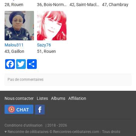
28, Rouen
36, Bois-Normand-près-Lyre
42, Saint-Maclou-de-Folleville
47, Chambray
Malou311
Sazy76
43, Gaillon
51, Rouen
Facebook
Twitter
Share
Pas de commentaires
Nous contacter
Listes
Albums
Affiliation
CHAT
Conditions d'utilisation
| 2018 - 2026
♥ Rencontre de célibataires © Rencontres-celibataires.com : Tous droits