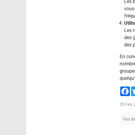
Les b
vous 
fréqu
Utili
Les r
des g
des 
En con
nombreu
groupes
quelqu'
F
25 Fev,
Pas d