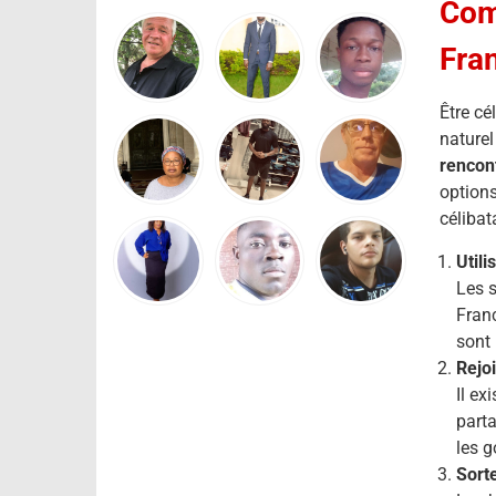
Com
Fra
Être cé
naturel
rencon
options
célibat
Utili
Les s
Franc
sont 
Rejo
Il ex
parta
les g
Sorte