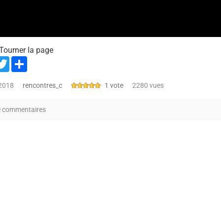
Tourner la page
acebook
Twitter
Share
 2018
rencontres_c
1 vote
2280 vues
e commentaires