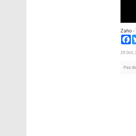
Zaho - 
F
25 Oct,
Pas d