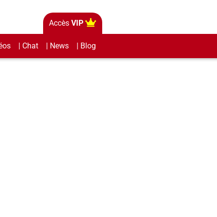
Accès
VIP
éos
| Chat
| News
| Blog