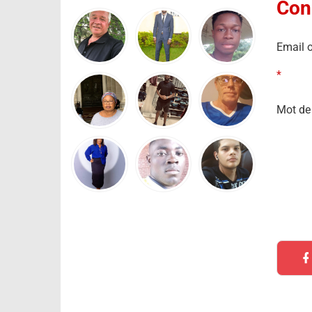
Con
Email o
*
Mot de