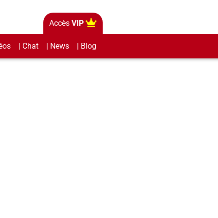
Accès
VIP
éos
| Chat
| News
| Blog