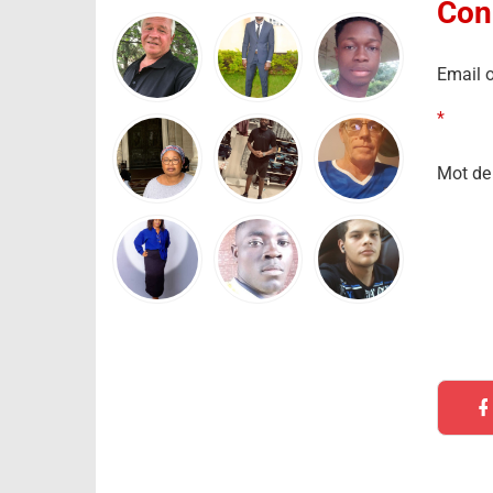
Con
Email o
*
Mot de