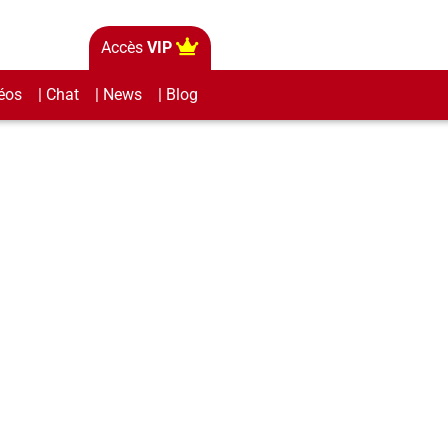
Accès
VIP
éos
| Chat
| News
| Blog