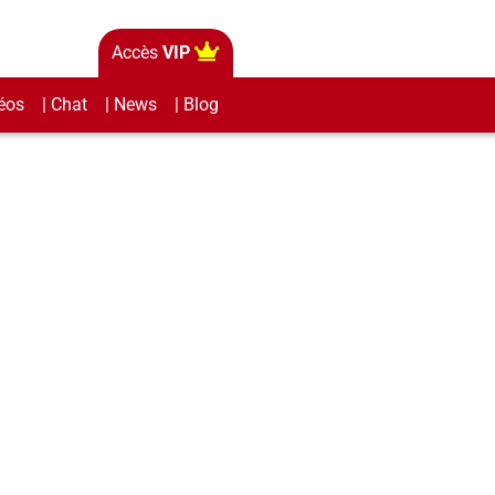
Accès
VIP
éos
| Chat
| News
| Blog