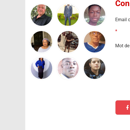
Con
Email o
*
Mot de