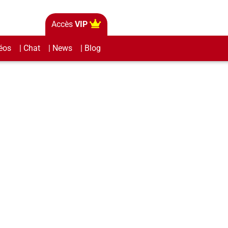
Accès
VIP
éos
| Chat
| News
| Blog