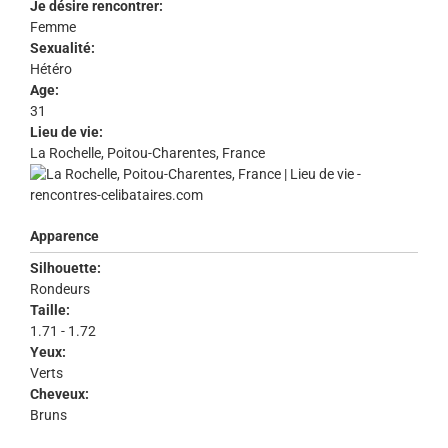
Je désire rencontrer:
Femme
Sexualité:
Hétéro
Age:
31
Lieu de vie:
La Rochelle, Poitou-Charentes, France
Apparence
Silhouette:
Rondeurs
Taille:
1.71 - 1.72
Yeux:
Verts
Cheveux:
Bruns