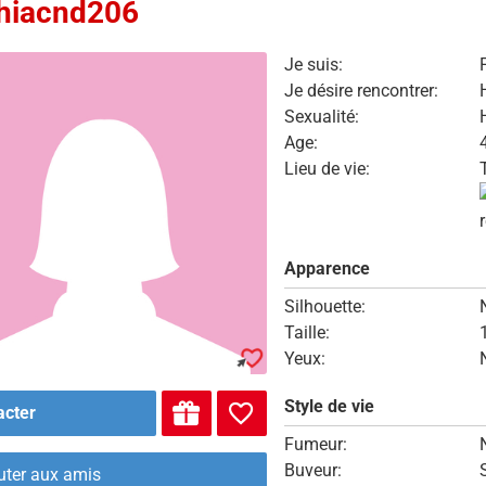
hiacnd206
Je suis:
Je désire rencontrer:
Sexualité:
Age:
Lieu de vie:
Apparence
Silhouette:
Taille:
Yeux:
Style de vie
acter
Fumeur:
Buveur:
uter aux amis