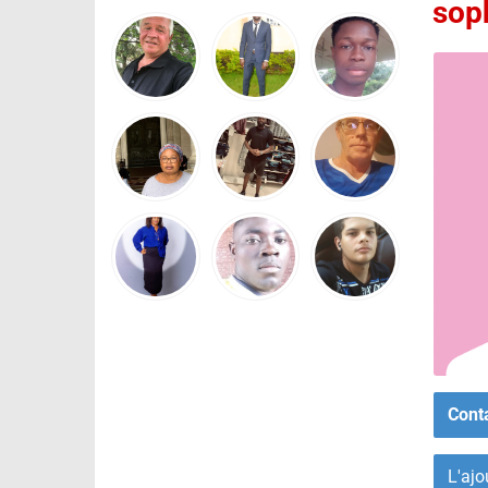
sop
Cont
L'ajo