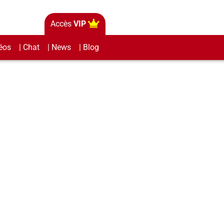
Accès
VIP
éos
| Chat
| News
| Blog