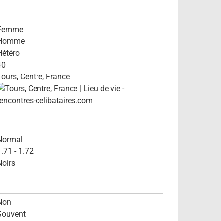
Femme
Homme
Hétéro
40
Tours, Centre, France
Normal
1.71 - 1.72
Noirs
Non
Souvent