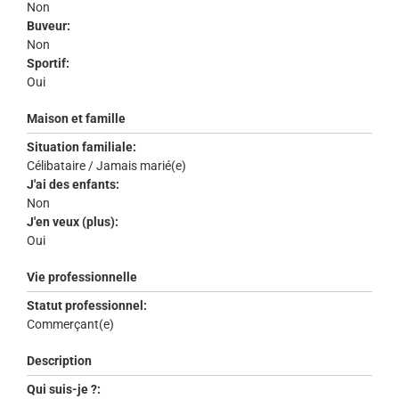
Non
Buveur:
Non
Sportif:
Oui
Maison et famille
Situation familiale:
Célibataire / Jamais marié(e)
J'ai des enfants:
Non
J'en veux (plus):
Oui
Vie professionnelle
Statut professionnel:
Commerçant(e)
Description
Qui suis-je ?: