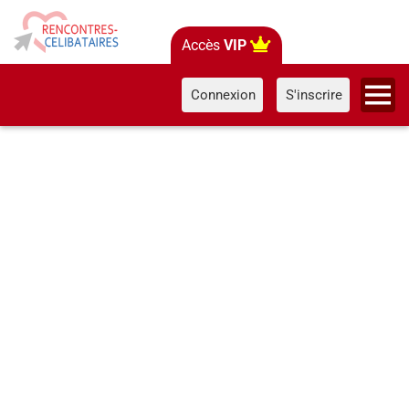
Accès
VIP
Connexion
S'inscrire