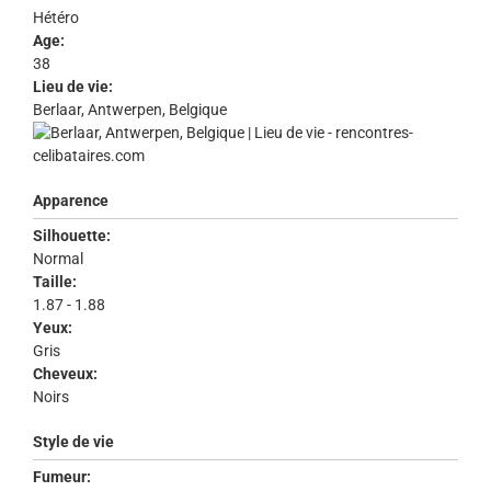
Hétéro
Age:
38
Lieu de vie:
Berlaar, Antwerpen, Belgique
Apparence
Silhouette:
Normal
Taille:
1.87 - 1.88
Yeux:
Gris
Cheveux:
Noirs
Style de vie
Fumeur: