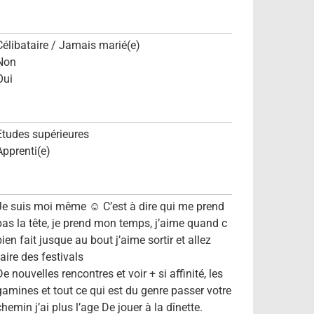
Célibataire / Jamais marié(e)
Non
Oui
Etudes supérieures
Apprenti(e)
Je suis moi même ☺️ C’est à dire qui me prend
pas la tête, je prend mon temps, j’aime quand c
bien fait jusque au bout j’aime sortir et allez
faire des festivals
De nouvelles rencontres et voir + si affinité, les
gamines et tout ce qui est du genre passer votre
chemin j’ai plus l’age De jouer à la dînette.