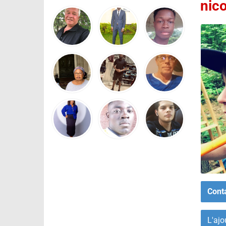
nic
Cont
L'ajo