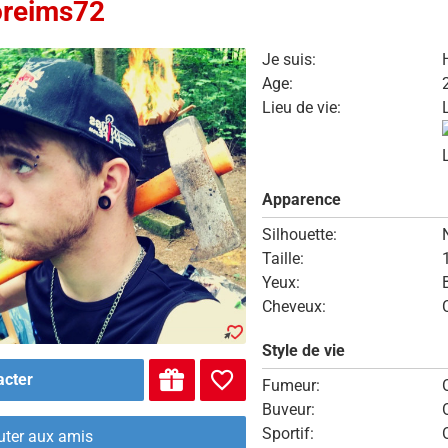
oreims72
Je suis:
Age:
Lieu de vie:
Apparence
Silhouette:
Taille:
Yeux:
Cheveux:
Style de vie
acter
Fumeur:
Buveur:
Sportif:
uter aux amis