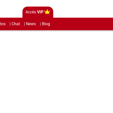
Accès
VIP
éos
| Chat
| News
| Blog