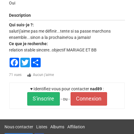
Oui
Description
Qui suis-je ?:
salut!j'aime pas me définir...tente si sa passe marchons
ensemble...sinon a la prochaine!ou a jamais!
Ce que je recherche:
relation stable sincere..objectif MARIAGE ET BB
Facebook
Twitter
Share
71 vues
Aucun j'aime
♥ Identifiez-vous pour contacter
nad89
:
S'inscrire
Connexion
- ou -
Nous contacter
Listes
Albums
Affiliation