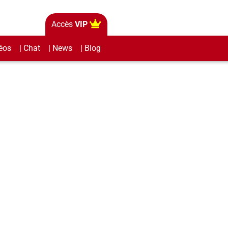
Accès
VIP
éos
| Chat
| News
| Blog