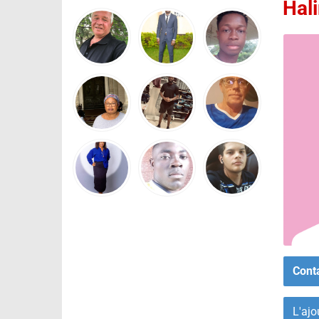
Hal
Cont
L'ajo