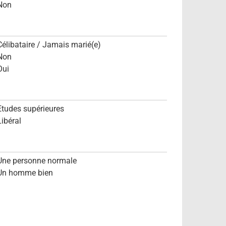
Non
Célibataire / Jamais marié(e)
Non
Oui
Etudes supérieures
Libéral
Une personne normale
Un homme bien