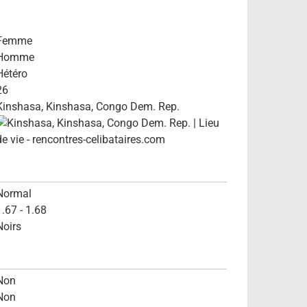
Femme
Homme
Hétéro
26
Kinshasa, Kinshasa, Congo Dem. Rep.
Normal
1.67 - 1.68
Noirs
Non
Non