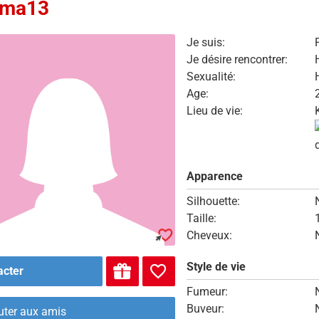
ima13
Je suis:
Je désire rencontrer:
Sexualité:
Age:
Lieu de vie:
Apparence
Silhouette:
Taille:
Cheveux:
Style de vie
acter
Fumeur:
Buveur:
uter aux amis