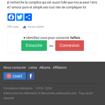
je recherche la complice qui est aussi folle que moi je peut l etre
et l amour pure et simple ses tout rien de compliquer lol
Facebook
Twitter
Share
346 vues
Aucun j'aime
♥ Identifiez-vous pour contacter
faffois
:
S'inscrire
Connexion
- ou -
Nous contacter
Listes
Albums
Affiliation
CHAT
Conditions d'utilisation
| 2018 - 2026
♥ Rencontre de célibataires © Rencontres-celibataires.com : Tous droits
réservés