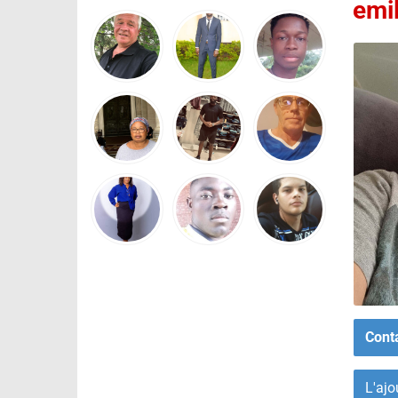
emi
Cont
L'ajo