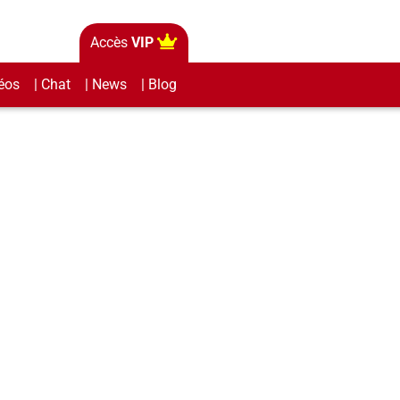
Accès
VIP
éos
| Chat
| News
| Blog