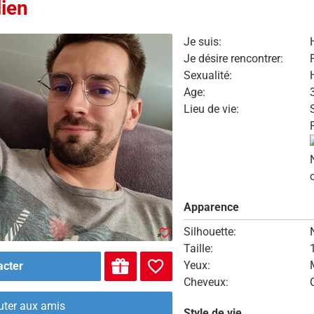
lien
Je suis:
Je désire rencontrer:
Sexualité:
Age:
Lieu de vie:
Apparence
Silhouette:
Taille:
Yeux:
acter
Cheveux:
uter aux amis
Style de vie