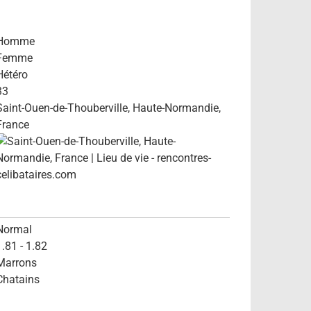
Homme
Femme
Hétéro
33
Saint-Ouen-de-Thouberville, Haute-Normandie,
France
Normal
1.81 - 1.82
Marrons
Chatains