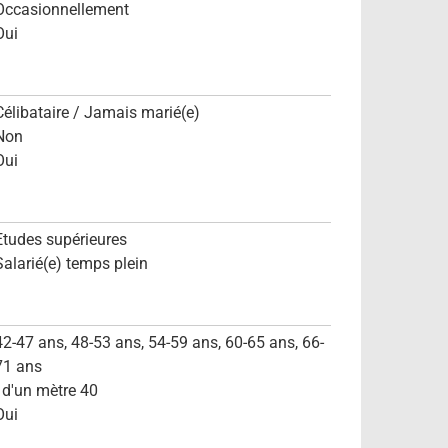
Occasionnellement
Oui
Célibataire / Jamais marié(e)
Non
Oui
Etudes supérieures
Salarié(e) temps plein
42-47 ans, 48-53 ans, 54-59 ans, 60-65 ans, 66-
71 ans
- d'un mètre 40
Oui