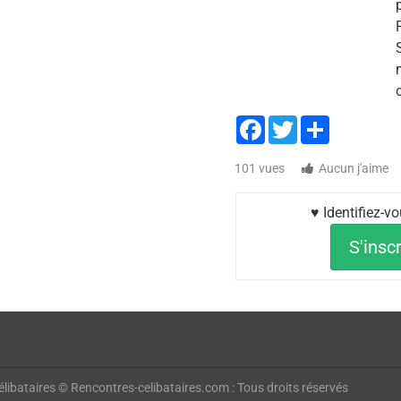
Facebook
Twitter
Share
101 vues
Aucun j'aime
♥ Identifiez-v
S'inscr
libataires © Rencontres-celibataires.com : Tous droits réservés