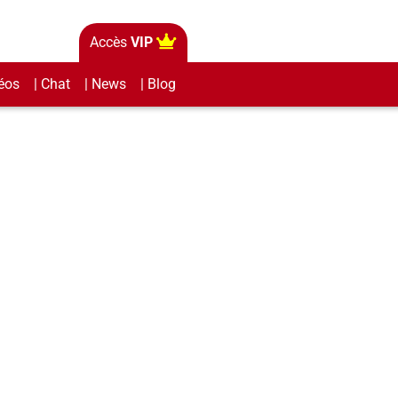
Accès
VIP
éos
| Chat
| News
| Blog