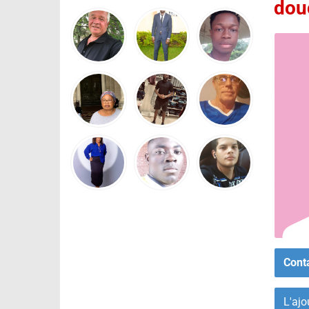
dou
Cont
L'ajo