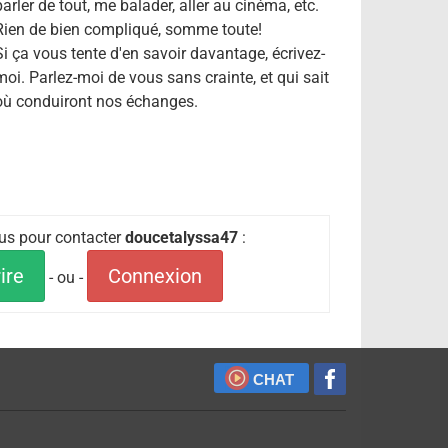
parler de tout, me balader, aller au cinéma, etc.
Rien de bien compliqué, somme toute!
Si ça vous tente d'en savoir davantage, écrivez-
moi. Parlez-moi de vous sans crainte, et qui sait
où conduiront nos échanges.
ous pour contacter
doucetalyssa47
:
ire
Connexion
- ou -
CHAT