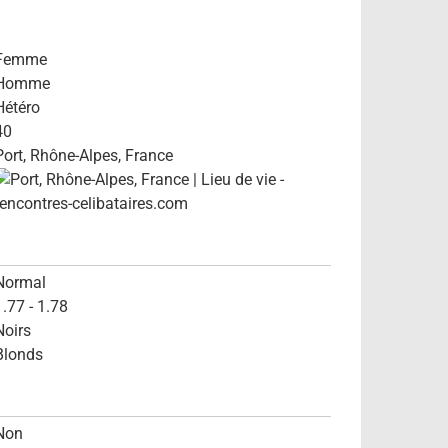
Femme
Homme
Hétéro
40
Port, Rhône-Alpes, France
Normal
1.77 - 1.78
Noirs
Blonds
Non