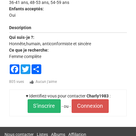
36-41 ans, 48-53 ans, 54-59 ans
Enfants acceptés:
Oui
Description
Qui suis-je ?:
Honnête,humain, anticonformiste et sincère
Ce que je recherche:
Femme complète
Facebook
Twitter
Share
805 vues
Aucun j'aime
♥ Identifiez-vous pour contacter
Charly1983
:
S'inscrire
Connexion
- ou -
Nous contacter
Listes
Albums
Affiliation