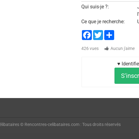
Qui suis-je ?:
Ce que je recherche:
Facebook
Twitter
Share
426 vues
Aucun j'aime
♥ Identif
S'inscr
libataires © Rencontres-celibataires.com : Tous droits réservés