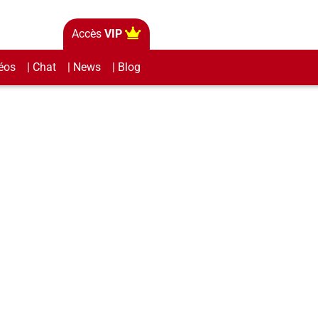
Accès
VIP
éos
| Chat
| News
| Blog