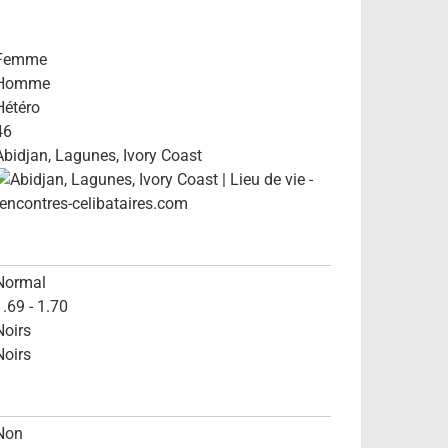
Femme
Homme
Hétéro
46
Abidjan, Lagunes, Ivory Coast
Normal
1.69 - 1.70
Noirs
Noirs
Non