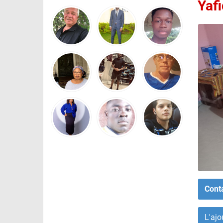
Yafi
Cont
L'ajo