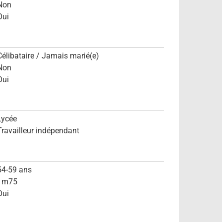
Non
Oui
Célibataire / Jamais marié(e)
Non
Oui
Lycée
Travailleur indépendant
54-59 ans
1m75
Oui