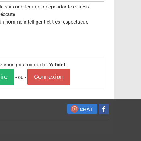
Je suis une femme indépendante et très à
l'écoute
Un homme intelligent et très respectueux
iez-vous pour contacter
Yafidel
:
ire
Connexion
- ou -
CHAT