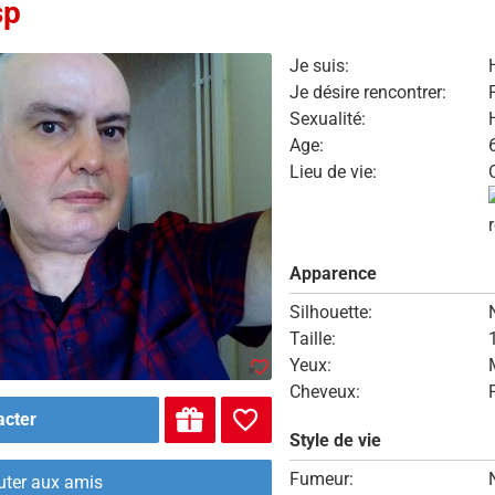
sp
Je suis:
Je désire rencontrer:
Sexualité:
Age:
Lieu de vie:
Apparence
Silhouette:
Taille:
Yeux:
Cheveux:
acter
Style de vie
Fumeur:
uter aux amis