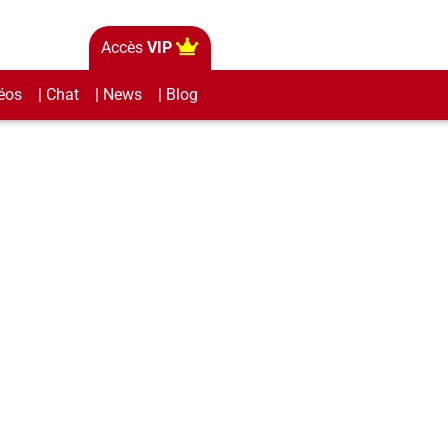
Accès
VIP
éos
| Chat
| News
| Blog