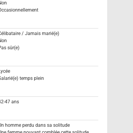
Non
Occasionnellement
Célibataire / Jamais marié(e)
Non
Pas sûr(e)
Lycée
Salarié(e) temps plein
42-47 ans
Un homme perdu dans sa solitude
Une femme pouvant comblée cette solitude