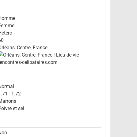
Homme
Femme
Hétéro
60
Orléans, Centre, France
Normal
1.71 - 1.72
Marrons
Poivre et sel
Non