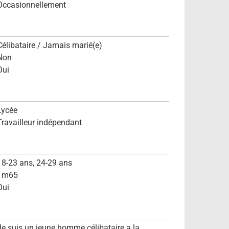
Occasionnellement
Célibataire / Jamais marié(e)
Non
Oui
Lycée
Travailleur indépendant
18-23 ans, 24-29 ans
1m65
Oui
Je suis un jeune homme célibataire a la