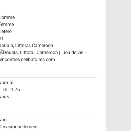
Homme
Femme
Hétéro
31
Douala, Littoral, Cameroon
Normal
1.75 - 1.76
Noirs
Non
Occasionnellement