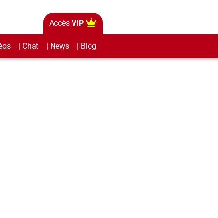
Accès
VIP
éos
| Chat
| News
| Blog