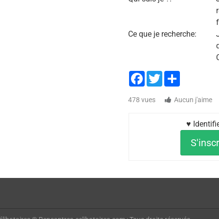
Ce que je recherche:
Facebook
Twitter
Share
478 vues
Aucun j'aime
♥ Identif
S'inscr