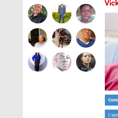
Vic
Cont
L'ajo