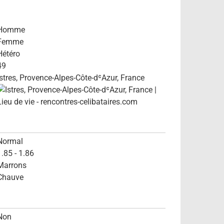
Homme
Femme
Hétéro
49
Istres, Provence-Alpes-Côte-dʿAzur, France
Normal
1.85 - 1.86
Marrons
Chauve
Non