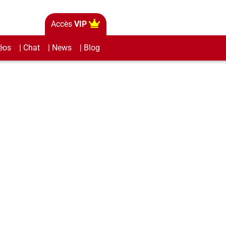
Accès
VIP
éos
| Chat
| News
| Blog