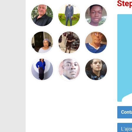
Ste
Cont
L'ajo