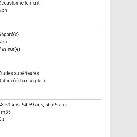
Occasionnellement
Non
Séparé(e)
Non
Pas sûr(e)
Etudes supérieures
Salarié(e) temps plein
48-53 ans, 54-59 ans, 60-65 ans
1m85
Oui