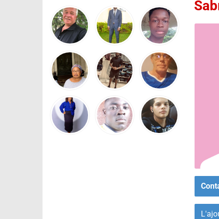
Sabr
Cont
L'ajo