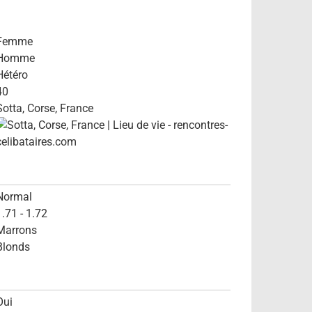
Femme
Homme
Hétéro
40
Sotta, Corse, France
Normal
1.71 - 1.72
Marrons
Blonds
Oui