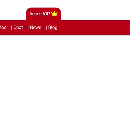
Accès
VIP
éos
| Chat
| News
| Blog