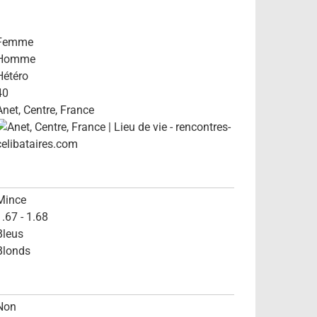
Femme
Homme
Hétéro
40
Anet, Centre, France
Mince
1.67 - 1.68
Bleus
Blonds
Non