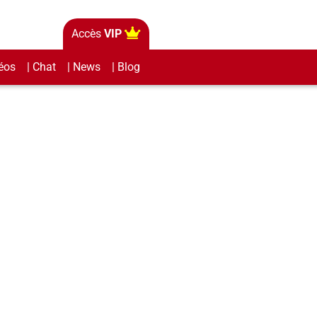
Accès
VIP
éos
| Chat
| News
| Blog