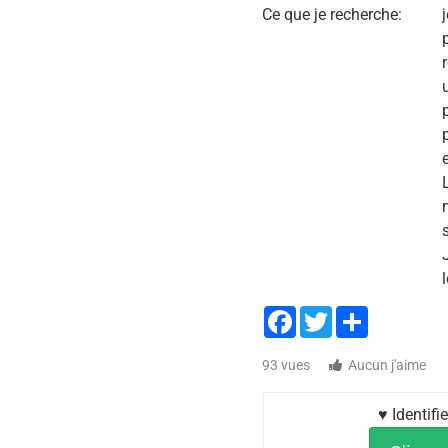
Ce que je recherche:
Facebook
Twitter
Share
93 vues
Aucun j'aime
♥ Identif