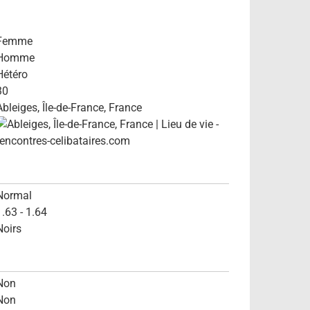
Femme
Homme
Hétéro
30
Ableiges, Île-de-France, France
Normal
1.63 - 1.64
Noirs
Non
Non