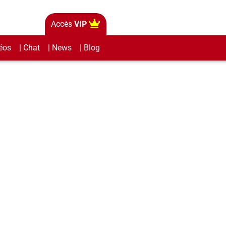
Accès
VIP
éos
| Chat
| News
| Blog