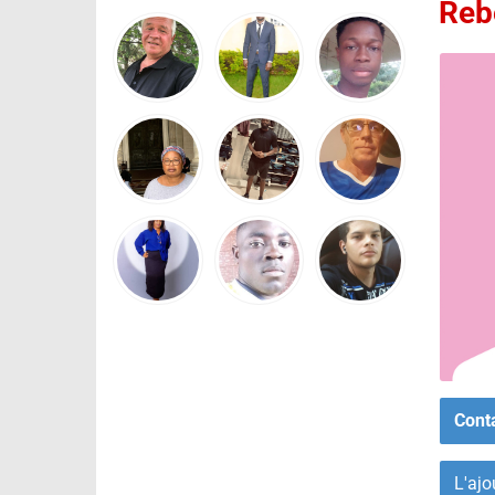
Reb
Cont
L'ajo