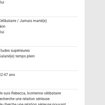
Oui
Célibataire / Jamais marié(e)
Non
Oui
Etudes supérieures
Salarié(e) temps plein
42-47 ans
Je suis Rebecca, Ivoirienne célibataire
recherche une relation sérieuse.
Je cherche une relation sérieuse pouvant