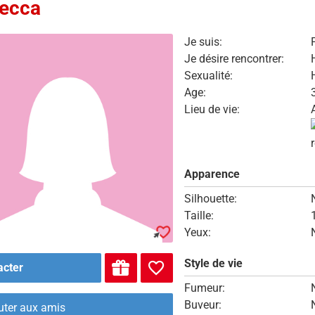
ecca
Je suis:
Je désire rencontrer:
Sexualité:
Age:
Lieu de vie:
Apparence
Silhouette:
Taille:
Yeux:
Style de vie
acter
Fumeur:
Buveur:
uter aux amis