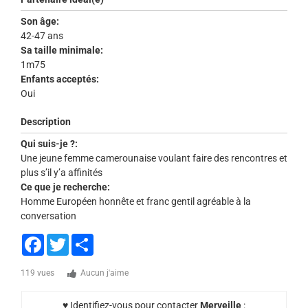
Son âge:
42-47 ans
Sa taille minimale:
1m75
Enfants acceptés:
Oui
Description
Qui suis-je ?:
Une jeune femme camerounaise voulant faire des rencontres et
plus s’il y’a affinités
Ce que je recherche:
Homme Européen honnête et franc gentil agréable à la
conversation
Facebook
Twitter
Share
119 vues
Aucun j'aime
♥ Identifiez-vous pour contacter
Merveille
: