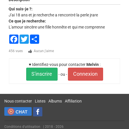
Qui suis-je ?:
J'ai 18 ans et je recherche a rencontré la perle jrare
Ce que je recherche:
L'amour sincère une fille honnête et qui me comprenne
Facebook
Twitter
Share
456 vues
Aucun j'aime
♥ Identifiez-vous pour contacter
Melvin
:
S'inscrire
Connexion
- ou -
Nous contacter
Listes
Albums
Affiliation
CHAT
Conditions d'utilisation
| 2018 - 2026