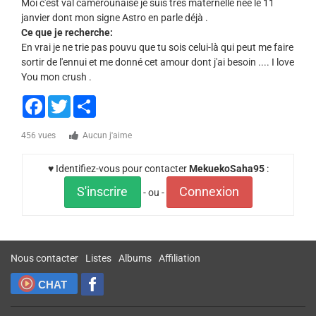
Moi c'est val camerounaise je suis très maternelle née le 11
janvier dont mon signe Astro en parle déjà .
Ce que je recherche:
En vrai je ne trie pas pouvu que tu sois celui-là qui peut me faire
sortir de l'ennui et me donné cet amour dont j'ai besoin .... I love
You mon crush .
Facebook
Twitter
Share
456 vues
Aucun j'aime
♥ Identifiez-vous pour contacter
MekuekoSaha95
:
S'inscrire
Connexion
- ou -
Nous contacter
Listes
Albums
Affiliation
CHAT