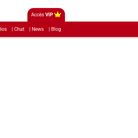
Accès
VIP
éos
| Chat
| News
| Blog