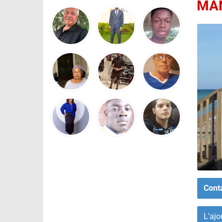
MA
Cont
L'ajo