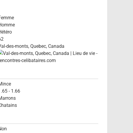
Femme
Homme
Hétéro
62
Val-des-monts, Quebec, Canada
Mince
1.65 - 1.66
Marrons
Chatains
Non