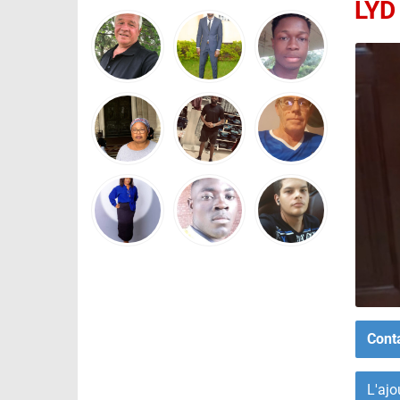
LYD
Cont
L'ajo