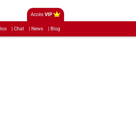
Accès
VIP
éos
| Chat
| News
| Blog