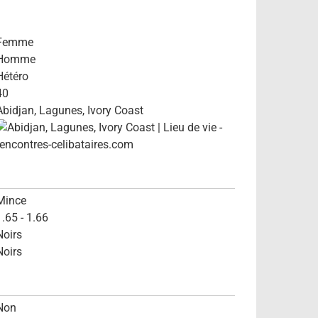
Femme
Homme
Hétéro
40
Abidjan, Lagunes, Ivory Coast
Mince
1.65 - 1.66
Noirs
Noirs
Non