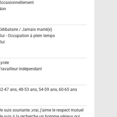
Occasionnellement
Non
Célibataire / Jamais marié(e)
Oui - Occupation à plein temps
Oui
Lycée
Travailleur indépendant
42-47 ans, 48-53 ans, 54-59 ans, 60-65 ans
Je suis souriante ,vrai, j’aime le respect mutuel
Je suis à la recherche un homme sérieux qui