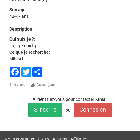
Son âge:
42-47 ans
Description
Qui suis-je ?:
Fajną Kobietą
Ce que je recherche:
Miłości
Facebook
Twitter
Share
105 vues
Aucun j'aime
♥ Identifiez-vous pour contacter
Kinia
:
S'inscrire
Connexion
- ou -
Nous contacter
Listes
Albums
Affiliation