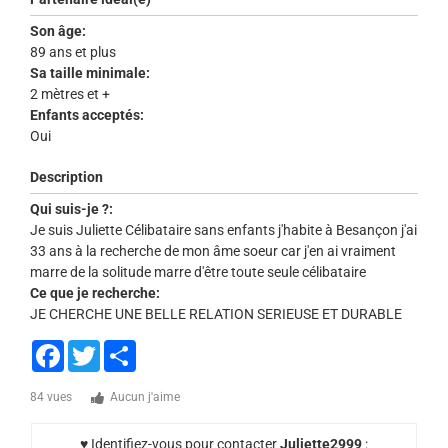
Son âge:
89 ans et plus
Sa taille minimale:
2 mètres et +
Enfants acceptés:
Oui
Description
Qui suis-je ?:
Je suis Juliette Célibataire sans enfants j'habite à Besançon j'ai
33 ans à la recherche de mon âme soeur car j'en ai vraiment
marre de la solitude marre d'être toute seule célibataire
Ce que je recherche:
JE CHERCHE UNE BELLE RELATION SERIEUSE ET DURABLE
Facebook
Twitter
Share
84 vues
Aucun j'aime
♥ Identifiez-vous pour contacter
Juliette2999
: