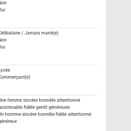
Non
Oui
Célibataire / Jamais marié(e)
Non
Oui
Lycée
Commerçant(e)
Une femme sincère honnête attentionné
raisonnable fidèle gentil généreuse
Un homme sincère honnête fidèle attentionné
généreux