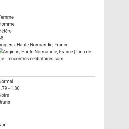
Femme
Homme
Hétéro
48
Angiens, Haute-Normandie, France
Normal
1.79 - 1.80
Noirs
Bruns
Non