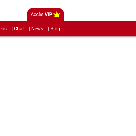
Accès
VIP
éos
| Chat
| News
| Blog