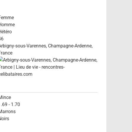
Femme
Homme
Hétéro
46
Arbigny-sous-Varennes, Champagne-Ardenne,
France
Mince
1.69 - 1.70
Marrons
Noirs