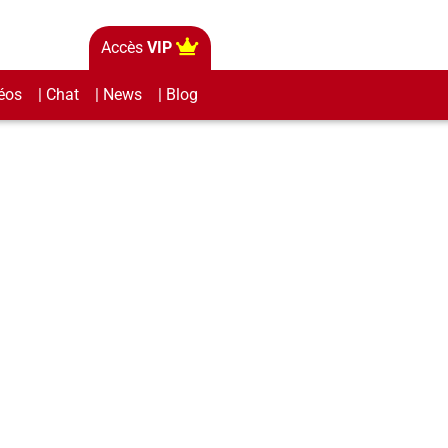
Accès
VIP
éos
| Chat
| News
| Blog