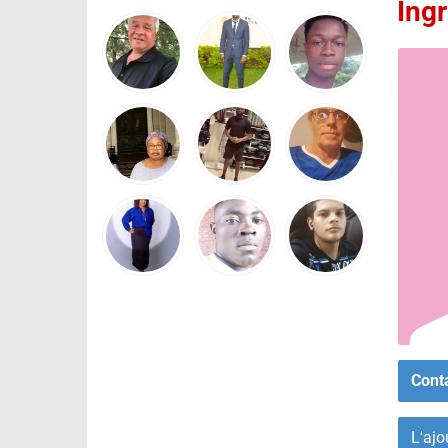
Ing
Cont
L'ajo