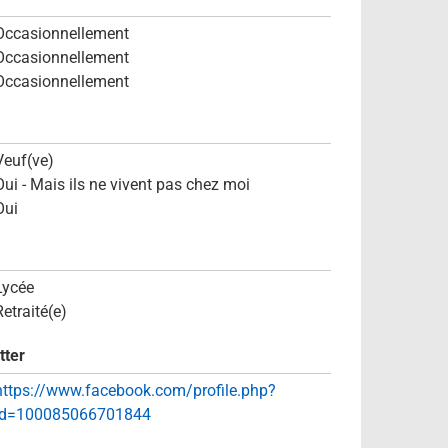
Occasionnellement
Occasionnellement
Occasionnellement
Veuf(ve)
Oui - Mais ils ne vivent pas chez moi
Oui
Lycée
Retraité(e)
tter
https://www.facebook.com/profile.php?
id=100085066701844