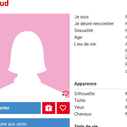
rud
Je suis:
Je désire rencontrer:
Sexualité:
Age:
Lieu de vie:
Apparence
Silhouette:
Taille:
Yeux:
acter
Cheveux:
uter aux amis
Style de vie