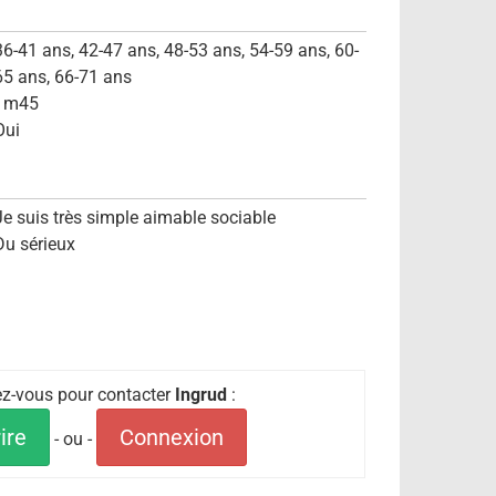
36-41 ans, 42-47 ans, 48-53 ans, 54-59 ans, 60-
65 ans, 66-71 ans
1m45
Oui
Je suis très simple aimable sociable
Du sérieux
iez-vous pour contacter
Ingrud
:
ire
Connexion
- ou -