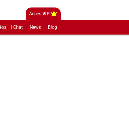
Accès
VIP
éos
| Chat
| News
| Blog