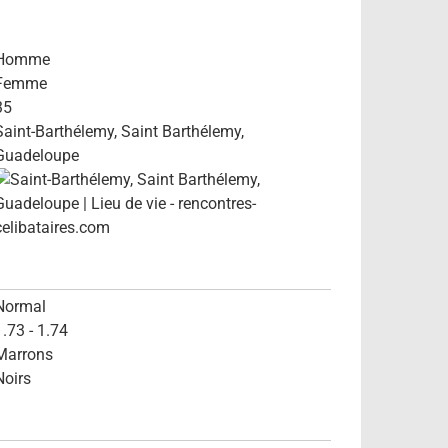
Homme
Femme
35
Saint-Barthélemy, Saint Barthélemy,
Guadeloupe
Normal
1.73 - 1.74
Marrons
Noirs