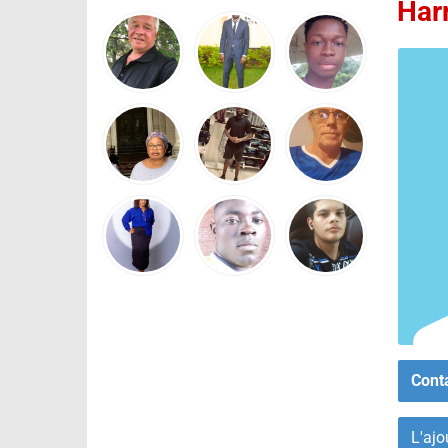
Har
Cont
L'ajo