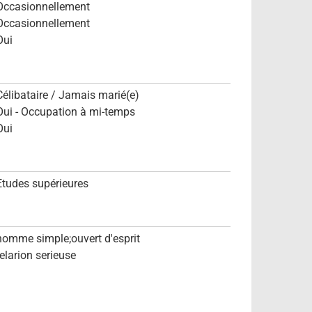
Occasionnellement
Occasionnellement
Oui
Célibataire / Jamais marié(e)
Oui - Occupation à mi-temps
Oui
Etudes supérieures
homme simple;ouvert d'esprit
relarion serieuse