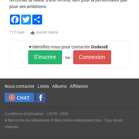
reconnaît la valeur d'une femme, tant pour la personnalité que
pour ses ambitions.
Facebook
Twitter
Share
112 vues
Aucun j'aime
♥ Identifiez-vous pour contacter
GodessE
:
S'inscrire
Connexion
- ou -
Nous contacter
Listes
Albums
Affiliation
CHAT
Conditions d'utilisation
| 2018 - 2026
♥ Rencontre de célibataires © Rencontres-celibataires.com : Tous droits
réservés