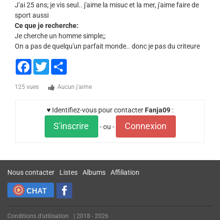
J'ai 25 ans; je vis seul.. j'aime la misuc et la mer, j'aime faire de
sport aussi
Ce que je recherche:
Je cherche un homme simple;;
On a pas de quelqu'un parfait monde.. donc je pas du criteure
Facebook
Twitter
Share
125 vues
Aucun j'aime
♥ Identifiez-vous pour contacter
Fanja09
:
S'inscrire
Connexion
- ou -
Nous contacter
Listes
Albums
Affiliation
CHAT
Conditions d'utilisation
| 2018 - 2026