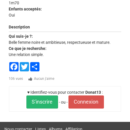
1m70
Enfants acceptés:
Oui
Description
Qui suis-je ?:
Belle femme noire et ambitieuse, respectueuse et mature.
Ce que je recherche:
Une relation simple.
Facebook
Twitter
Share
106 vues
Aucun j'aime
♥ Identifiez-vous pour contacter
Donat13
:
S'inscrire
Connexion
- ou -
Nous contacter
Listes
Albums
Affiliation