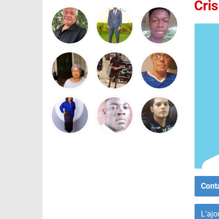
Cris
Cont
L'ajo