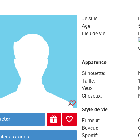
Je suis:
Age:
Lieu de vie:
Apparence
Silhouette:
Taille:
Yeux:
Cheveux:
Style de vie
acter
Fumeur:
Buveur:
Sportif:
uter aux amis