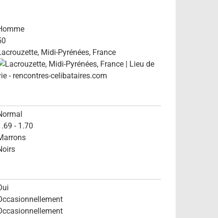
Homme
50
Lacrouzette, Midi-Pyrénées, France
Normal
1.69 - 1.70
Marrons
Noirs
Oui
Occasionnellement
Occasionnellement