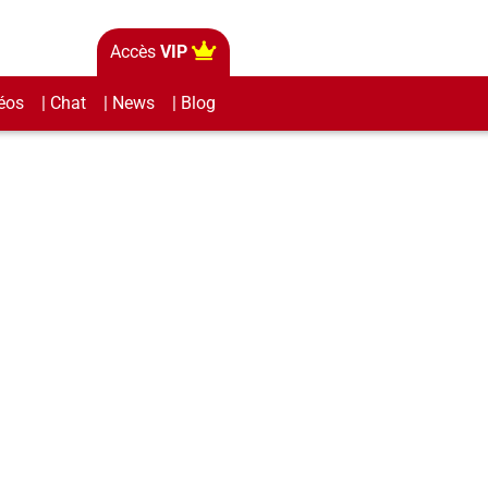
Accès
VIP
éos
| Chat
| News
| Blog