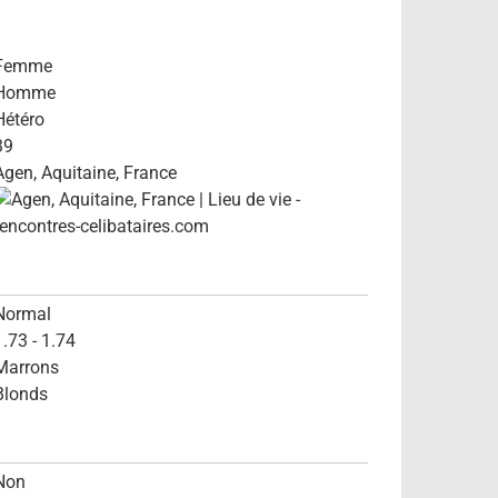
Femme
Homme
Hétéro
39
Agen, Aquitaine, France
Normal
1.73 - 1.74
Marrons
Blonds
Non