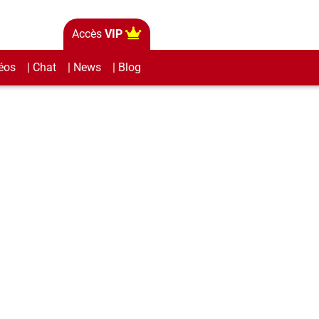
Accès
VIP
éos
| Chat
| News
| Blog