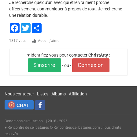
Je recherche quelqu'un avec qui être vraiment proche
affectivement, communiquer à propos de tout. Je recherche
une relation durable.
Facebook
Twitter
Share
1817 vues
Aucun j'aime
♥ Identifiez-vous pour contacter
ChristArty
:
S'inscrire
Connexion
- ou -
Nous contacter
Listes
Albums
Affiliation
CHAT
Conditions d'utilisation
| 2018 - 2026
♥ Rencontre de célibataires © Rencontres-celibataires.com : Tous droits
réservés