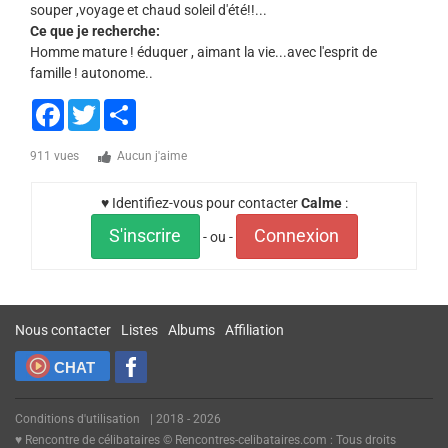
souper ,voyage et chaud soleil d'été!!...
Ce que je recherche:
Homme mature ! éduquer , aimant la vie...avec l'esprit de
famille ! autonome..
Facebook
Twitter
Share
911 vues
Aucun j'aime
♥ Identifiez-vous pour contacter
Calme
:
S'inscrire
Connexion
- ou -
Nous contacter
Listes
Albums
Affiliation
CHAT
Conditions d'utilisation
| 2018 - 2026
♥ Rencontre de célibataires © Rencontres-celibataires.com : Tous droits