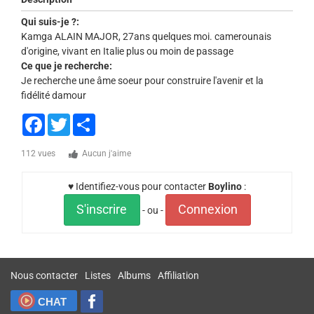
Qui suis-je ?:
Kamga ALAIN MAJOR, 27ans quelques moi. camerounais
d'origine, vivant en Italie plus ou moin de passage
Ce que je recherche:
Je recherche une âme soeur pour construire l'avenir et la
fidélité damour
Facebook
Twitter
Share
112 vues
Aucun j'aime
♥ Identifiez-vous pour contacter
Boylino
:
S'inscrire
Connexion
- ou -
Nous contacter
Listes
Albums
Affiliation
CHAT