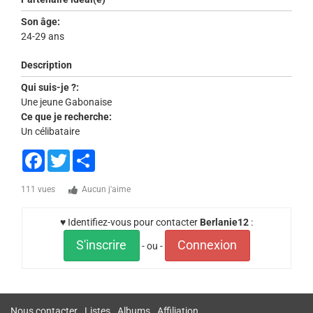
Son âge:
24-29 ans
Description
Qui suis-je ?:
Une jeune Gabonaise
Ce que je recherche:
Un célibataire
Facebook
Twitter
Share
111 vues
Aucun j'aime
♥ Identifiez-vous pour contacter
Berlanie12
:
S'inscrire
Connexion
- ou -
Nous contacter
Listes
Albums
Affiliation