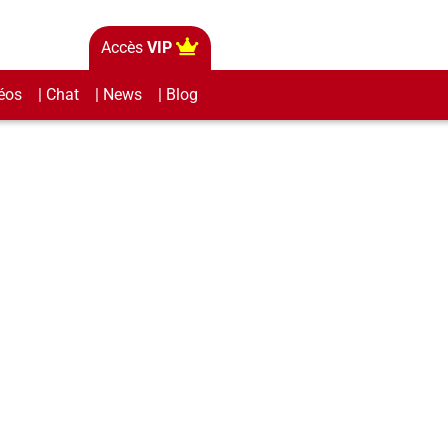
Accès
VIP
éos
| Chat
| News
| Blog