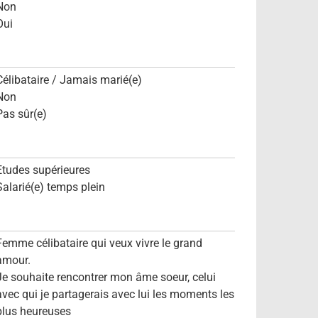
Non
Oui
Célibataire / Jamais marié(e)
Non
Pas sûr(e)
Etudes supérieures
Salarié(e) temps plein
Femme célibataire qui veux vivre le grand
amour.
Je souhaite rencontrer mon âme soeur, celui
avec qui je partagerais avec lui les moments les
plus heureuses