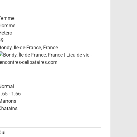
Femme
Homme
Hétéro
49
Bondy, Île-de-France, France
Normal
1.65 - 1.66
Marrons
Chatains
Oui