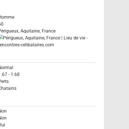
Homme
60
Périgueux, Aquitaine, France
Normal
1.67 - 1.68
Verts
Chatains
Non
Non
Oui