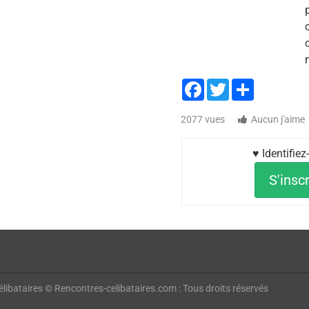
Facebook
Twitter
Share
2077 vues
Aucun j'aime
♥ Identifie
S'inscr
libataires © Rencontres-celibataires.com : Tous droits réservés