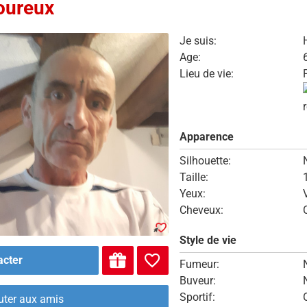
ureux
Je suis:
Age:
Lieu de vie:
Apparence
Silhouette:
Taille:
Yeux:
Cheveux:
Style de vie
acter
Fumeur:
Buveur:
Sportif:
uter aux amis