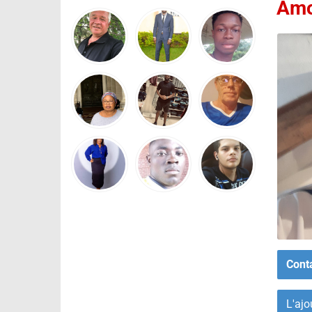
Amo
Cont
L'ajo