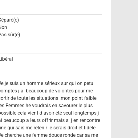
Séparé(e)
Non
Pas sûr(e)
Libéral
Je je suis un homme sérieux sur qui on petu
comptes j ai beaucoup de volontés pour me
sortir de toute les situations .mon point faible
les Femmes he voudrais en savourer le plus
possible cela vient d avoir été seul longtemps j
ai beaucoup a leurs offrir mais si j en rencontre
ne qui sais me retenir je serais droit et fidèle
Je cherche une femme douce ronde car sa me