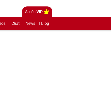
Accès
VIP
éos
| Chat
| News
| Blog