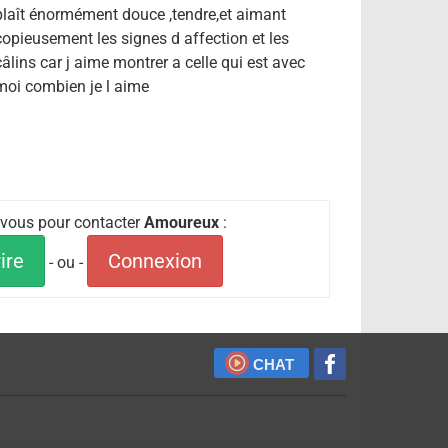
plaît énormément douce ,tendre,et aimant
copieusement les signes d affection et les
câlins car j aime montrer a celle qui est avec
moi combien je l aime
z-vous pour contacter
Amoureux
:
ire
Connexion
- ou -
CHAT