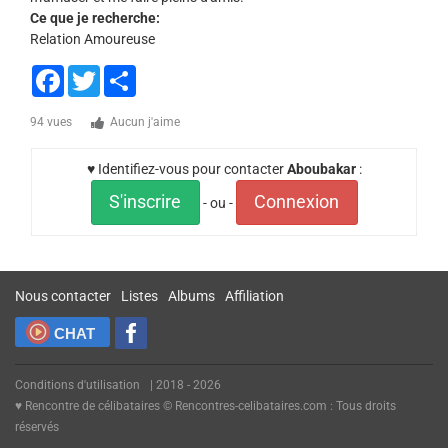
Ce que je recherche:
Relation Amoureuse
Facebook
Twitter
Share
94 vues
Aucun j'aime
♥ Identifiez-vous pour contacter
Aboubakar
:
S'inscrire
Connexion
- ou -
Nous contacter
Listes
Albums
Affiliation
CHAT
Conditions d'utilisation
| 2018 - 2026
♥ Rencontre de célibataires © Rencontres-celibataires.com : Tous droits
réservés