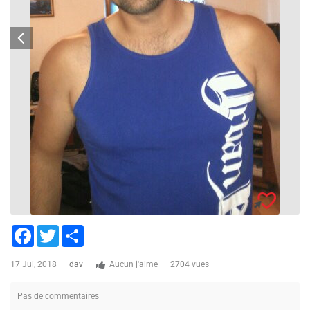
Facebook
Twitter
Share
17 Jui, 2018
dav
Aucun j'aime
2704 vues
Pas de commentaires