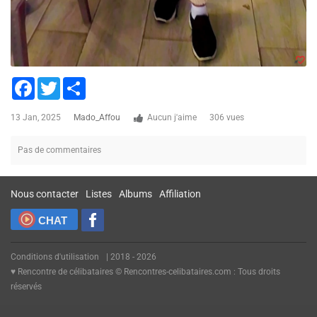
Facebook
Twitter
Share
13 Jan, 2025
Mado_Affou
Aucun j'aime
306 vues
Pas de commentaires
Nous contacter
Listes
Albums
Affiliation
CHAT
Conditions d'utilisation
| 2018 - 2026
♥ Rencontre de célibataires © Rencontres-celibataires.com : Tous droits
réservés