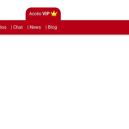
Accès
VIP
éos
| Chat
| News
| Blog