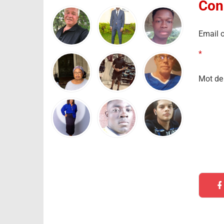
Con
Email o
*
Mot de