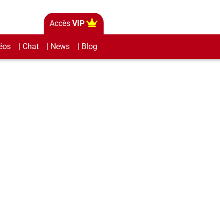
Accès
VIP
éos
| Chat
| News
| Blog