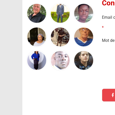
Con
Email o
*
Mot de